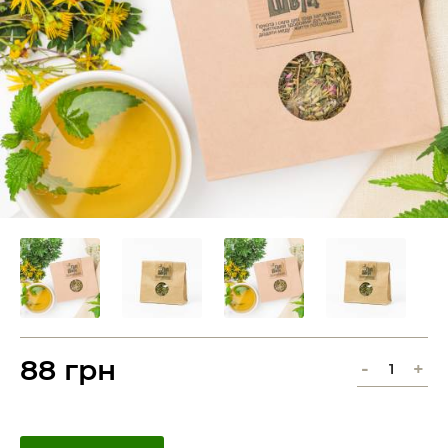
88 грн
-
+